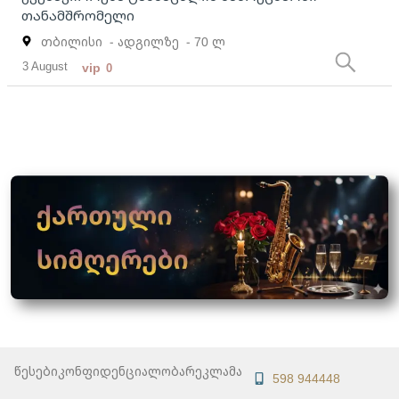
თანამშრომელი
თბილისი
- ადგილზე
- 70 ლ
3 August
vip
0
წესები
კონფიდენციალობა
რეკლამა
598 944448