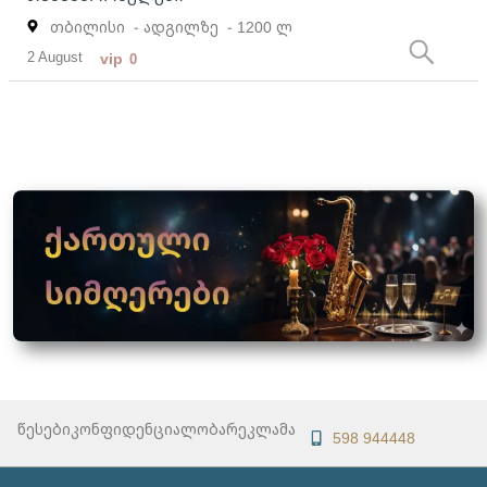
თბილისი
- ადგილზე
- 1200 ლ
2 August
vip
0
წესები
კონფიდენციალობა
რეკლამა
598 944448